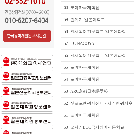
60
도야마국제학원
59
린게지 일본어학교
58
관서외어전문학교 일본어과정
57
I.C.NAGOYA
56
관서외어전문학교 일본어과정
55
도야마국제학원
54
도야마국제학원
53
ARC京都日本語学校
52
삿포로랭귀지센터 / 사가랭귀지�..
51
도야마국제학원
50
오사카ECC국제외어전문학교