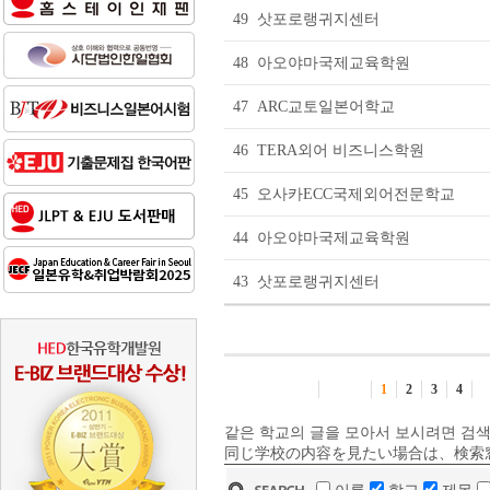
49
삿포로랭귀지센터
48
아오야마국제교육학원
47
ARC교토일본어학교
46
TERA외어 비즈니스학원
45
오사카ECC국제외어전문학교
44
아오야마국제교육학원
43
삿포로랭귀지센터
1
2
3
4
같은 학교의 글을 모아서 보시려면 검색
同じ学校の内容を見たい場合は、検索