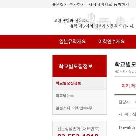
즐겨찾기 추가하기
시작페이지로 등록하기
학교별
학교별모집정보
HOME > 학
학교별모집정보
여기 게
학교별뉴스
담당자
일본스시+어학연수4주
제 목 :
Download