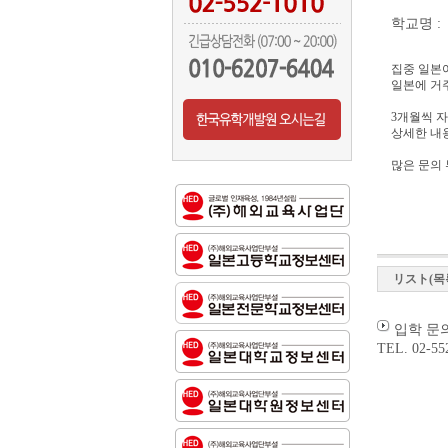
학교명 
집중 일본어
일본에 거
3
개월씩
자
상세한 내
많은 문의
リスト(목
입학 문의
TEL. 02-55