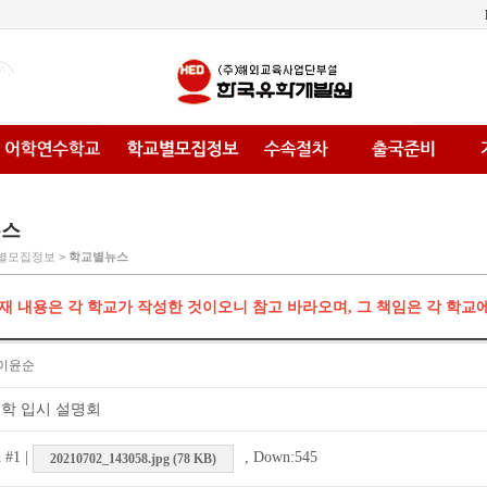
뉴스
교별모집정보 >
학교별뉴스
재 내용은 각 학교가 작성한 것이오니 참고 바라오며, 그 책임은 각 학교
이윤순
 대학 입시 설명회
 #1 |
, Down:545
20210702_143058.jpg (78 KB)