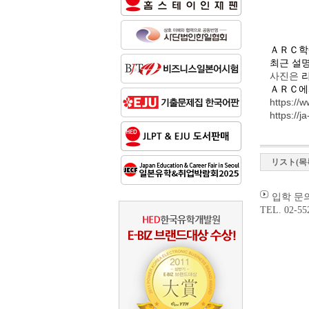
ＡＲＣ학
최근 설
사진은
ＡＲＣ에
https://w
https://
リスト(목
입학 문의
TEL. 02-55