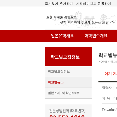
즐겨찾기 추가하기
시작페이지로 등록하기
학교별
학교별모집정보
HOME > 학
학교별모집정보
여기 게
학교별뉴스
담당자
일본스시+어학연수4주
제 목 :
Download